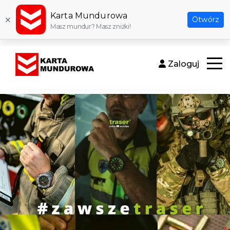
Karta Mundurowa
×
Otwórz
Masz mundur? Masz zniżki!
Zaloguj
Otwór