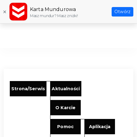
Karta Mundurowa
×
Otwórz
Masz mundur? Masz zniżki!
Strona/Serwis
Aktualności
O Karcie
Pomoc
Aplikacja