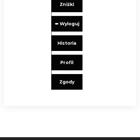
Zniżki
⬅️ Wyloguj
Historia
Profil
Zgody