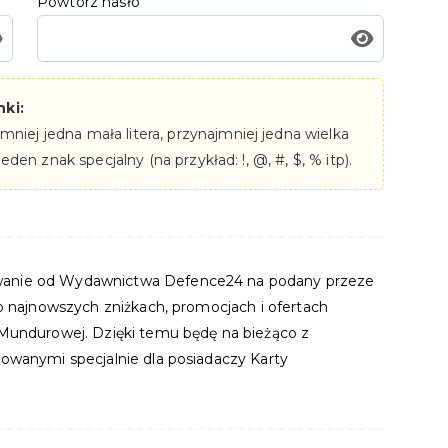
Powtórz hasło
ki:
niej jedna mała litera, przynajmniej jedna wielka
jeden znak specjalny (na przykład: !, @, #, $, % itp).
anie od Wydawnictwa Defence24 na podany przeze
 o najnowszych zniżkach, promocjach i ofertach
 Mundurowej. Dzięki temu będę na bieżąco z
owanymi specjalnie dla posiadaczy Karty