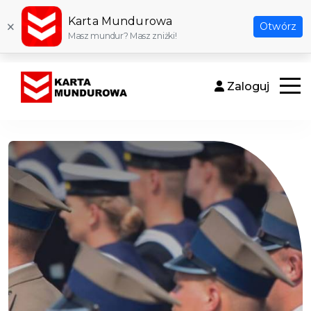
Karta Mundurowa
×
Otwórz
Masz mundur? Masz zniżki!
Zaloguj
Otwór