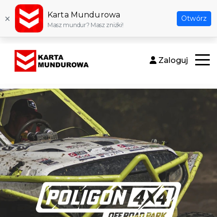
Karta Mundurowa
×
Otwórz
Masz mundur? Masz zniżki!
Zaloguj
Otwór