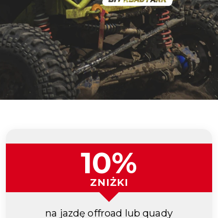
10%
ZNIŻKI
na jazdę offroad lub quady