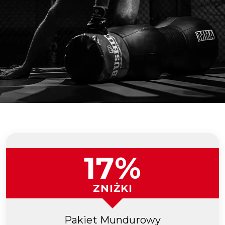
17%
ZNIŻKI
Pakiet Mundurowy