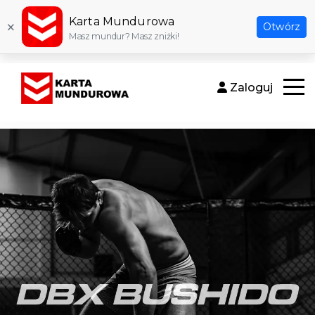
Karta Mundurowa
×
Otwórz
Masz mundur? Masz zniżki!
Zaloguj
Otwór