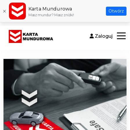
Karta Mundurowa
×
Otwórz
Masz mundur? Masz zniżki!
Zaloguj
Otwór