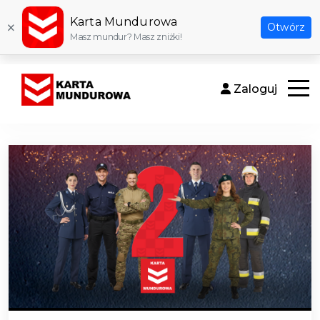
Karta Mundurowa
×
Otwórz
Masz mundur? Masz zniżki!
Zaloguj
Otwór