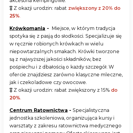
akcesoria kempingowe.
🎖️ Z okazji urodzin: rabat 
zwiększony z 20% do 
25%
.
Krówkomania
 - 
 Miejsce, w którym tradycja 
spotyka się z pasją do słodkości. Specjalizuje się 
w ręcznie robionych krówkach w wielu 
niepowtarzalnych smakach. Krówki tworzone 
są z najwyższej jakości składników, bez 
pośpiechu i z dbałością o każdy szczegół. W 
ofercie znajdziesz zarówno klasyczne mleczne, 
jak i czekoladowe czy owocowe.
🎖️ Z okazji urodzin: rabat zwiększony z 15% 
do 
20%
.
Centrum Ratownictwa
 - 
Specjalistyczna 
jednostka szkoleniowa, organizująca kursy i 
warsztaty z zakresu ratownictwa medycznego 