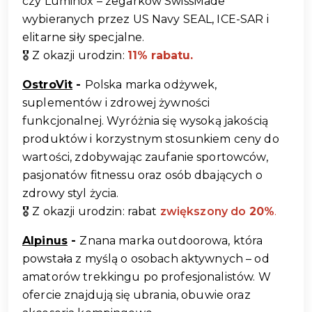
czy Luminox – zegarków SwissMade 
wybieranych przez US Navy SEAL, ICE-SAR i 
elitarne siły specjalne.
🎖️ Z okazji urodzin: 
11% rabatu.
OstroVit
 - 
Polska marka odżywek, 
suplementów i zdrowej żywności 
funkcjonalnej. Wyróżnia się wysoką jakością 
produktów i korzystnym stosunkiem ceny do 
wartości, zdobywając zaufanie sportowców, 
pasjonatów fitnessu oraz osób dbających o 
zdrowy styl życia.
🎖️ Z okazji urodzin: rabat 
zwiększony do 
20%
.
Alpinus
 - 
Znana marka outdoorowa, która 
powstała z myślą o osobach aktywnych – od 
amatorów trekkingu po profesjonalistów. W 
ofercie znajdują się ubrania, obuwie oraz 