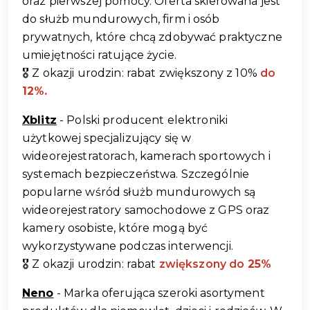
oraz pierwszej pomocy. Oferta skierowana jest 
do służb mundurowych, firm i osób 
prywatnych, które chcą zdobywać praktyczne 
umiejętności ratujące życie.
🎖️ Z okazji urodzin: rabat zwiększony z 10%
 do 
12%.
Xblitz
 - Polski producent elektroniki 
użytkowej specjalizujący się w 
wideorejestratorach, kamerach sportowych i 
systemach bezpieczeństwa. Szczególnie 
popularne wśród służb mundurowych są 
wideorejestratory samochodowe z GPS oraz 
kamery osobiste, które mogą być 
wykorzystywane podczas interwencji.
🎖️ Z okazji urodzin: rabat 
zwiększony do 
25%
Neno
 - Marka oferująca szeroki asortyment 