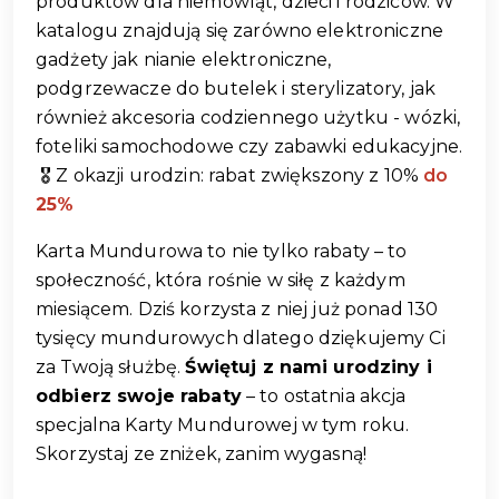
produktów dla niemowląt, dzieci i rodziców. W 
katalogu znajdują się zarówno elektroniczne 
gadżety jak nianie elektroniczne, 
podgrzewacze do butelek i sterylizatory, jak 
również akcesoria codziennego użytku - wózki, 
foteliki samochodowe czy zabawki edukacyjne.
 🎖️ Z okazji urodzin: rabat zwiększony z 10% 
do 
25%
Karta Mundurowa to nie tylko rabaty – to 
społeczność, która rośnie w siłę z każdym 
miesiącem. Dziś korzysta z niej już ponad 130 
tysięcy mundurowych dlatego dziękujemy Ci 
za Twoją służbę. 
Świętuj z nami urodziny i 
odbierz swoje rabaty
 – to ostatnia akcja 
specjalna Karty Mundurowej w tym roku. 
Skorzystaj ze zniżek, zanim wygasną!