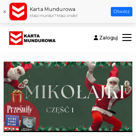
Karta Mundurowa
×
Otwórz
Masz mundur? Masz zniżki!
Zaloguj
Otwór