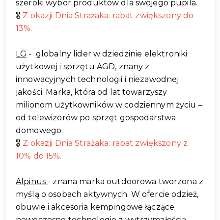
szeroki wybór produktów dla swojego pupila.
🎖️
Z okazji Dnia Strażaka: rabat zwiększony do
13%.
LG
- globalny lider w dziedzinie elektroniki
użytkowej i sprzętu AGD, znany z
innowacyjnych technologii i niezawodnej
jakości. Marka, która od lat towarzyszy
milionom użytkowników w codziennym życiu –
od telewizorów po sprzęt gospodarstwa
domowego.
🎖️
Z okazji Dnia Strażaka: rabat zwiększony z
10% do 15%.
Alpinus
- znana marka outdoorowa tworzona z
myślą o osobach aktywnych. W ofercie odzież,
obuwie i akcesoria kempingowe łączące
nowoczesne technologie z wytrzymałością